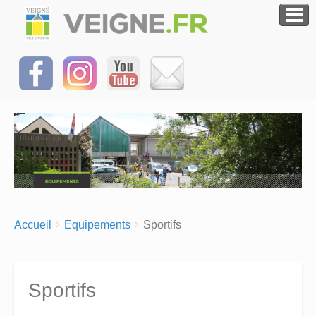
Breadcrumbs
You
Accueil
Equipements
Sportifs
are
here:
Sportifs