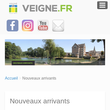
Breadcrumbs
You
Accueil
Nouveaux arrivants
are
here:
Nouveaux arrivants