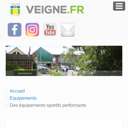
Breadcrumbs
You
Accueil
are
Equipements
here:
Des équipements sportifs performants