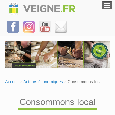
Breadcrumbs
You
Accueil
Acteurs économiques
Consommons local
are
here:
Consommons local