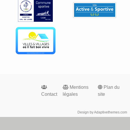
Footer
Mentions
Plan du
menu
Contact
légales
site
Design by Adaptivethemes.com